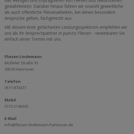
das Reinigen und Imprägnieren von Fliesen und Natursteinen
gewährleisten. Darüber hinaus führen wir sowohl gewerbliche
als auch öffentliche Fliesenarbeiten, bei denen besondere
Ansprüche gelten, fachgerecht aus.
Mit diesem breit gefächerten Leistungsspektrum empfehlen wir
uns als Ihr Ansprechpartner in puncto Fliesen - vereinbaren Sie
einfach einen Termin mit uns.
Fliesen Lindemann
Wülfeler Straße 91
30539 Hannover
Telefon
0511 873477
Mobil
0172 5146302
E-Mail
info@fliesen-lindemann-hannover.de