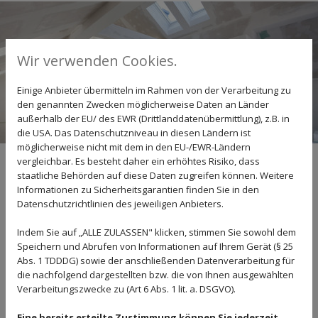
Wir verwenden Cookies.
Einige Anbieter übermitteln im Rahmen von der Verarbeitung zu
den genannten Zwecken möglicherweise Daten an Länder
außerhalb der EU/ des EWR (Drittlanddatenübermittlung), z.B. in
die USA. Das Datenschutzniveau in diesen Ländern ist
möglicherweise nicht mit dem in den EU-/EWR-Ländern
Fliesen Lindemann in Hannover - unser
vergleichbar. Es besteht daher ein erhöhtes Risiko, dass
staatliche Behörden auf diese Daten zugreifen können. Weitere
Leistungsspektrum
Informationen zu Sicherheitsgarantien finden Sie in den
Datenschutzrichtlinien des jeweiligen Anbieters.
Individuelle Beratung und fachgerechte
Ausführung
Indem Sie auf „ALLE ZULASSEN" klicken, stimmen Sie sowohl dem
Bei jedem Projekt sehen wir eine Besichtigung vor Ort vor, um
Speichern und Abrufen von Informationen auf Ihrem Gerät (§ 25
die speziellen Gegebenheiten, aber eben auch Ihre Vorstellungen
Abs. 1 TDDDG) sowie der anschließenden Datenverarbeitung für
überblicken zu können - kostenfreie Anfahrt inklusive. Unsere
die nachfolgend dargestellten bzw. die von Ihnen ausgewählten
individuelle Beratung fußt auf dem genauen Aufmaß, das die
Verarbeitungszwecke zu (Art 6 Abs. 1 lit. a. DSGVO).
Grundlage für die Vorgehensweise für unsere qualifizierten
Mitarbeiter darstellt.
Eine bereits erteilte Zustimmung können Sie jederzeit